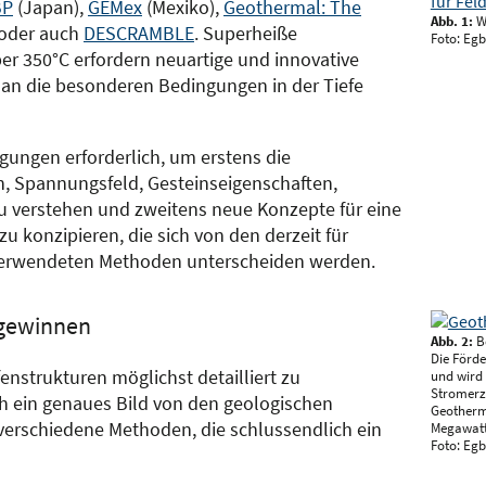
BP
(Japan),
GEMex
(Mexiko),
Geothermal: The
Abb. 1:
Wi
 oder auch
DESCRAMBLE
. Superheiße
Foto: Egb
 350°C erfordern neuartige und innovative
 an die besonderen Bedingungen in der Tiefe
ungen erforderlich, um erstens die
n, Spannungsfeld, Gesteinseigenschaften,
zu verstehen und zweitens neue Konzepte für eine
u konzipieren, die sich von den derzeit für
verwendeten Methoden unterscheiden werden.
 gewinnen
Abb. 2:
B
Die Förde
nstrukturen möglichst detailliert zu
und wird
Stromerz
ch ein genaues Bild von den geologischen
Geothermi
erschiedene Methoden, die schlussendlich ein
Megawatt
Foto: Egb