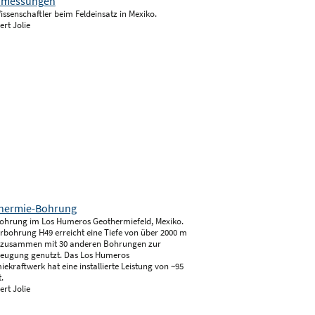
ssenschaftler beim Feldeinsatz in Mexiko.
ert Jolie
ohrung im Los Humeros Geothermiefeld, Mexiko.
rbohrung H49 erreicht eine Tiefe von über 2000 m
 zusammen mit 30 anderen Bohrungen zur
eugung genutzt. Das Los Humeros
ekraftwerk hat eine installierte Leistung von ~95
.
ert Jolie