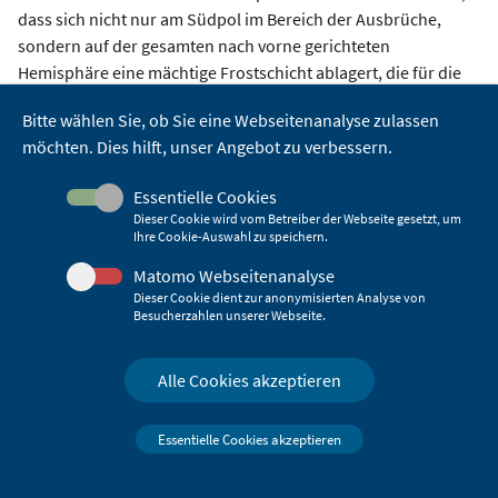
dass sich nicht nur am Südpol im Bereich der Ausbrüche,
sondern auf der gesamten nach vorne gerichteten
Hemisphäre eine mächtige Frostschicht ablagert, die für die
hohe Reflexion der Sonneneinstrahlung verantwortlich ist.
Bitte wählen Sie, ob Sie eine Webseitenanalyse zulassen
Die Energie für den Kryovulkanismus kommt auch bei
möchten. Dies hilft, unser Angebot zu verbessern.
Enceladus aus der Gezeitenreibung des Mondes mit Saturn
und der Resonanz mit seinen Nachbarmonden.
Essentielle Cookies
Dieser Cookie wird vom Betreiber der Webseite gesetzt, um
Auch bei Enceladus befindet sich zumindest teilweise ein
Ihre Cookie-Auswahl zu speichern.
flüssiger Wasserozean unter der Eiskruste der Kontakt zum
Matomo Webseitenanalyse
Gesteinskern hat, was die Zusammensetzung der
Dieser Cookie dient zur anonymisierten Analyse von
Auswurfwolke belegt. Neben H
O sind noch andere Gase wie
2
Besucherzahlen unserer Webseite.
CO
und NH
(Ammoniak) sowie auch komplexere
2
3
Kohlenwasserstoffverbindungen im Eruptionsmaterial
Alle Cookies akzeptieren
enthalten.
Auch der größte Saturnmond Titan hat einige
Essentielle Cookies akzeptieren
Oberflächenformen, die an Kryovulkane erinnern. Zudem ist
die dicht mit Methan angereicherte Stickstoffatmosphäre