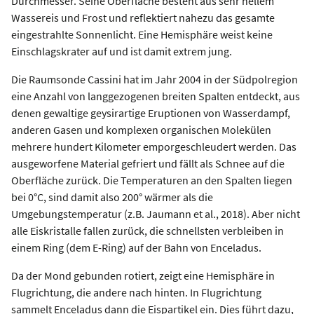
Durchmesser. Seine Oberfläche besteht aus sehr hellem
Wassereis und Frost und reflektiert nahezu das gesamte
eingestrahlte Sonnenlicht. Eine Hemisphäre weist keine
Einschlagskrater auf und ist damit extrem jung.
Die Raumsonde Cassini hat im Jahr 2004 in der Südpolregion
eine Anzahl von langgezogenen breiten Spalten entdeckt, aus
denen gewaltige geysirartige Eruptionen von Wasserdampf,
anderen Gasen und komplexen organischen Molekülen
mehrere hundert Kilometer emporgeschleudert werden. Das
ausgeworfene Material gefriert und fällt als Schnee auf die
Oberfläche zurück. Die Temperaturen an den Spalten liegen
bei 0°C, sind damit also 200° wärmer als die
Umgebungstemperatur (z.B. Jaumann et al., 2018). Aber nicht
alle Eiskristalle fallen zurück, die schnellsten verbleiben in
einem Ring (dem E-Ring) auf der Bahn von Enceladus.
Da der Mond gebunden rotiert, zeigt eine Hemisphäre in
Flugrichtung, die andere nach hinten. In Flugrichtung
sammelt Enceladus dann die Eispartikel ein. Dies führt dazu,