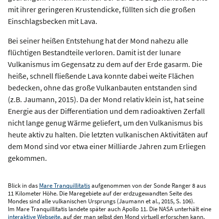
mit ihrer geringeren Krustendicke, füllten sich die großen
Einschlagsbecken mit Lava.
Bei seiner heißen Entstehung hat der Mond nahezu alle
flüchtigen Bestandteile verloren. Damit ist der lunare
Vulkanismus im Gegensatz zu dem auf der Erde gasarm. Die
heiße, schnell fließende Lava konnte dabei weite Flächen
bedecken, ohne das große Vulkanbauten entstanden sind
(z.B. Jaumann, 2015). Da der Mond relativ klein ist, hat seine
Energie aus der Differentiation und dem radioaktiven Zerfall
nicht lange genug Wärme geliefert, um den Vulkanismus bis
heute aktiv zu halten. Die letzten vulkanischen Aktivitäten auf
dem Mond sind vor etwa einer Milliarde Jahren zum Erliegen
gekommen.
Blick in das
Mare Tranquillitatis
aufgenommen von der Sonde Ranger 8 aus
11 Kilometer Höhe. Die Maregebiete auf der erdzugewandten Seite des
Mondes sind alle vulkanischen Ursprungs (Jaumann et al., 2015, S. 106).
Im Mare Tranquillitatis landete später auch Apollo 11. Die NASA unterhält eine
interaktive Webseite
, auf der man selbst den Mond virtuell erforschen kann.