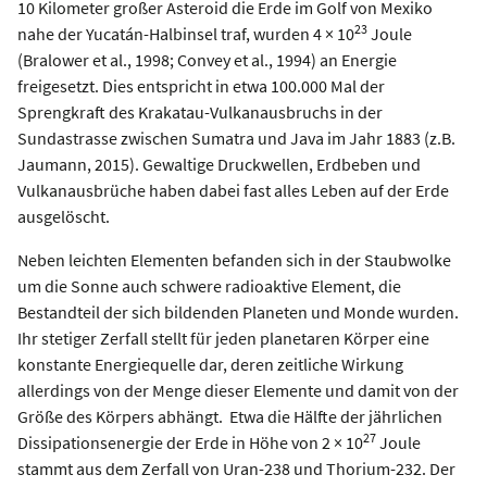
10 Kilometer großer Asteroid die Erde im Golf von Mexiko
23
nahe der Yucatán-Halbinsel traf, wurden 4 × 10
Joule
(Bralower et al., 1998; Convey et al., 1994) an Energie
freigesetzt. Dies entspricht in etwa 100.000 Mal der
Sprengkraft des Krakatau-Vulkanausbruchs in der
Sundastrasse zwischen Sumatra und Java im Jahr 1883 (z.B.
Jaumann, 2015). Gewaltige Druckwellen, Erdbeben und
Vulkanausbrüche haben dabei fast alles Leben auf der Erde
ausgelöscht.
Neben leichten Elementen befanden sich in der Staubwolke
um die Sonne auch schwere radioaktive Element, die
Bestandteil der sich bildenden Planeten und Monde wurden.
Ihr stetiger Zerfall stellt für jeden planetaren Körper eine
konstante Energiequelle dar, deren zeitliche Wirkung
allerdings von der Menge dieser Elemente und damit von der
Größe des Körpers abhängt. Etwa die Hälfte der jährlichen
27
Dissipationsenergie der Erde in Höhe von 2 × 10
Joule
stammt aus dem Zerfall von Uran-238 und Thorium-232. Der