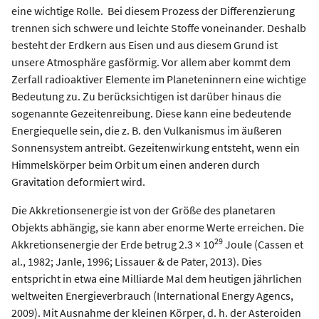
eine wichtige Rolle. Bei diesem Prozess der Differenzierung
trennen sich schwere und leichte Stoffe voneinander. Deshalb
besteht der Erdkern aus Eisen und aus diesem Grund ist
unsere Atmosphäre gasförmig. Vor allem aber kommt dem
Zerfall radioaktiver Elemente im Planeteninnern eine wichtige
Bedeutung zu. Zu berücksichtigen ist darüber hinaus die
sogenannte Gezeitenreibung. Diese kann eine bedeutende
Energiequelle sein, die z. B. den Vulkanismus im äußeren
Sonnensystem antreibt. Gezeitenwirkung entsteht, wenn ein
Himmelskörper beim Orbit um einen anderen durch
Gravitation deformiert wird.
Die Akkretionsenergie ist von der Größe des planetaren
Objekts abhängig, sie kann aber enorme Werte erreichen. Die
29
Akkretionsenergie der Erde betrug 2.3 × 10
Joule (Cassen et
al., 1982; Janle, 1996; Lissauer & de Pater, 2013). Dies
entspricht in etwa eine Milliarde Mal dem heutigen jährlichen
weltweiten Energieverbrauch (International Energy Agencs,
2009). Mit Ausnahme der kleinen Körper, d. h. der Asteroiden