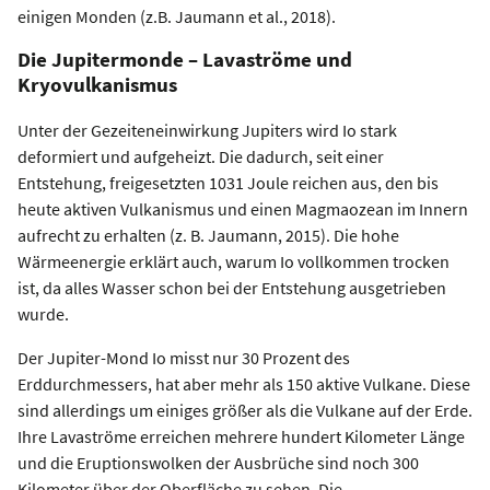
einigen Monden (z.B. Jaumann et al., 2018).
Die Jupitermonde – Lavaströme und
Kryovulkanismus
Unter der Gezeiteneinwirkung Jupiters wird Io stark
deformiert und aufgeheizt. Die dadurch, seit einer
Entstehung, freigesetzten 1031 Joule reichen aus, den bis
heute aktiven Vulkanismus und einen Magmaozean im Innern
aufrecht zu erhalten (z. B. Jaumann, 2015). Die hohe
Wärmeenergie erklärt auch, warum Io vollkommen trocken
ist, da alles Wasser schon bei der Entstehung ausgetrieben
wurde.
Der Jupiter-Mond Io misst nur 30 Prozent des
Erddurchmessers, hat aber mehr als 150 aktive Vulkane. Diese
sind allerdings um einiges größer als die Vulkane auf der Erde.
Ihre Lavaströme erreichen mehrere hundert Kilometer Länge
und die Eruptionswolken der Ausbrüche sind noch 300
Kilometer über der Oberfläche zu sehen. Die